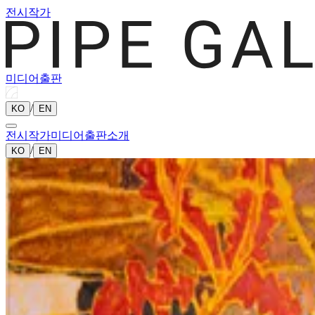
전시
작가
미디어
출판
/
KO
EN
전시
작가
미디어
출판
소개
/
KO
EN